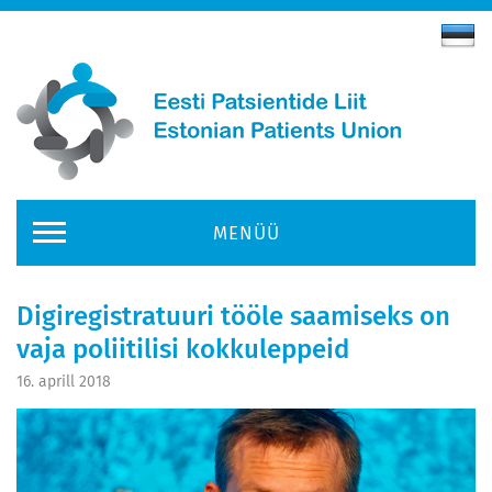
MENÜÜ
Digiregistratuuri tööle saamiseks on
vaja poliitilisi kokkuleppeid
16. aprill 2018