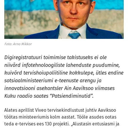
Foto: Arno Mikkor
Digiregistratuuri toimimise takistuseks ei ole
niivõrd infotehnoloogiliste lahenduste puudumine,
kuivõrd tervishoiupoliitiline kokkulepe, ütles endine
sotsiaalministeeriumi e-teenuste arengu ja
innovatsiooni asekantsler Ain Aaviksoo viimases
Kuku raadio saates “Patsiendiminutid”.
Alates aprillist Viveo tervisekindlustust juhtiv Aaviksoo
töötas ministeeriumis kolm aastat. Tööle asudes ootas
teda e-tervises ees 130 projekti. „Alustasin entusiasmi ja