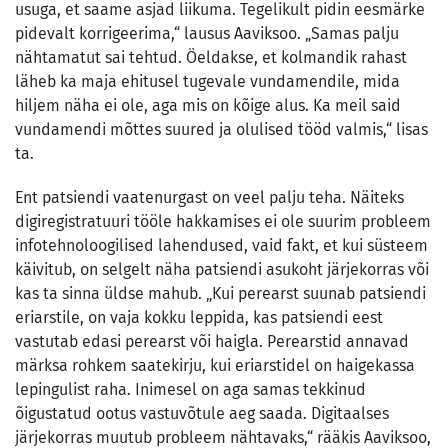
usuga, et saame asjad liikuma. Tegelikult pidin eesmärke
pidevalt korrigeerima,“ lausus Aaviksoo. „Samas palju
nähtamatut sai tehtud. Öeldakse, et kolmandik rahast
läheb ka maja ehitusel tugevale vundamendile, mida
hiljem näha ei ole, aga mis on kõige alus. Ka meil said
vundamendi mõttes suured ja olulised tööd valmis,“ lisas
ta.
Ent patsiendi vaatenurgast on veel palju teha. Näiteks
digiregistratuuri tööle hakkamises ei ole suurim probleem
infotehnoloogilised lahendused, vaid fakt, et kui süsteem
käivitub, on selgelt näha patsiendi asukoht järjekorras või
kas ta sinna üldse mahub. „Kui perearst suunab patsiendi
eriarstile, on vaja kokku leppida, kas patsiendi eest
vastutab edasi perearst või haigla. Perearstid annavad
märksa rohkem saatekirju, kui eriarstidel on haigekassa
lepingulist raha. Inimesel on aga samas tekkinud
õigustatud ootus vastuvõtule aeg saada. Digitaalses
järjekorras muutub probleem nähtavaks,“ rääkis Aaviksoo,