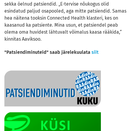
sekka öelnud patsiendid. „E-tervise nõukogus olid
esindatud paljud osapooled, aga mitte patsiendid. Samas
hea näitena tooksin Connected Health klasteri, kes on
kaasanud ka patsiente. Mina usun, et patsiendel peab
olema oma huvidest lähtuvalt võimalus kaasa rääkida,“
kinnitas Aaviksoo.
"Patsiendiminuteid" saab järelekuulata
siit