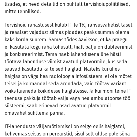
lisades, et need detailid on puhtalt tervishoiupoliitilised,
mitte tehnilised.
Tervishoiu rahastusest kulub IT-le 1%, rahvusvahelist taset
ja reaalset vajadust silmas pidades peaks summa olema
kaks korda suurem. Samas tõdes Aaviksoo, et ka praegu
ei kasutata kogu raha tõhusalt, liialt palju on dubleerimist
ja konkureerimist. Tema näeb lahendusena ühe hästi
töötava lahenduse viimist avatud platvormile, kus seda
saavad kasutada ka teised haiglad. Näiteks kui ühes
haiglas on väga hea radioloogia infosüsteem, ei ole mõtet
teisel ja kolmandal seda arendada, vaid töötav variant
võiks laieneda kõikidesse haiglatesse. Ja kui mõni teine IT
teenuse pakkuja töötab välja väga hea ambulatoorse töö
süsteemi, saab erinevad osad avatud platvormil
omavahel suhtlema panna.
IT-lahenduste väljamõtlemisel on selge eelis haiglatel,
kehvemas seisus on perearstid, sisuliselt üldse pole sõna