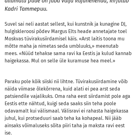
allumatu puue on juba välja kujunenenud, kirjutab
Kadri Tammepuu.
Suvel sai neli aastat sellest, kui kunstnik ja kunagine DJ,
hulgiskleroosi põdev Margus Elts heade annetajate toel
Moskvas tüvirakusiirdamisel käis. «Arst laitis toona mu
mõtte maha ja nimetas seda umbluuks,» meenutab
mees. «Nüüd tehakse sama ravi ka Eestis ja kulud kannab
haigekassa. Mul on selle üle kuramuse hea meel.»
Paraku pole kõik siiski nii lihtne. Tüvirakusiirdamine võib
näida viimase õlekõrrena, kuid alati ei pea arst seda
patsiendile vajalikuks. Oma raha eest siirdamist pole aga
Eestis ette nähtud, kuigi seda saaks siin teha poole
odavamalt kui välismaal. Välisravi ei rahasta haigekassa
juhul, kui protseduuri saab teha ka kohapeal. Nii jääb
ainsaks võimaluseks sõita piiri taha ja maksta ravi eest
ise.