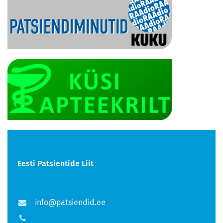
Eesti Patsientide Liit
info@patsiendid.ee