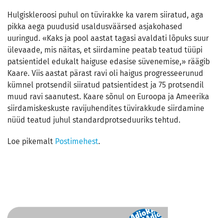
Hulgiskleroosi puhul on tüvirakke ka varem siiratud, aga
pikka aega puudusid usaldusväärsed asjakohased
uuringud. «Kaks ja pool aastat tagasi avaldati lõpuks suur
ülevaade, mis näitas, et siirdamine peatab teatud tüüpi
patsientidel edukalt haiguse edasise süvenemise,» räägib
Kaare. Viis aastat pärast ravi oli haigus progresseerunud
kümnel protsendil siiratud patsientidest ja 75 protsendil
muud ravi saanutest. Kaare sõnul on Euroopa ja Ameerika
siirdamiskeskuste ravijuhendites tüvirakkude siirdamine
nüüd teatud juhul standardprotseduuriks tehtud.
Loe pikemalt
Postimehest
.