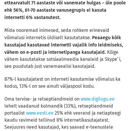
ettearvatult 71 aastaste või vanemate hulgas – üle poole
ehk 56%, 61-70 aastaste vanusegrupis ei kasuta
internetti 6% vastanutest.
Mida nooremad inimesed, seda rohkem erinevaid
Peaaegu kõik
võimalusi internetis üldiselt kasutatakse.
kasutajad kasutavad internetti vajalik info leidmiseks,
vähem on e-posti ja internetipanga kasutajaid.
Kõige
vähem kasutatakse sotsiaalmeedia kanaleid ja Skype’i,
see puudutab just vanemaealisi kasutajaid.
87%-l kasutajatest on interneti kasutamise võimalus ka
kodus, 13%-l on see ainult väljaspool kodu.
Oma tervise- ja retseptiandmeid on
www.digilugu.ee
lehelt vaadanud kolmandik (33%), retseptiandmeid
portaalist
www.eesti.ee
25% ehk veerand ja netiapteegi
kaudu ravimeid tellinud 8% internetikasutajatest.
Seejuures need kasutajad, kes saavad e-teenustele