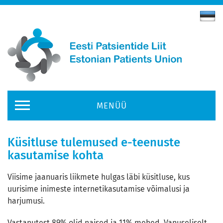
MENÜÜ
Küsitluse tulemused e-teenuste
kasutamise kohta
Viisime jaanuaris liikmete hulgas läbi küsitluse, kus
uurisime inimeste internetikasutamise võimalusi ja
harjumusi.
Vastanutest 89% olid naised ja 11% mehed. Vanuseliselt