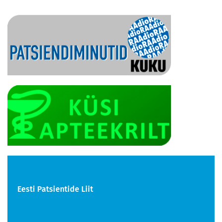
Eesti Patsientide Liit