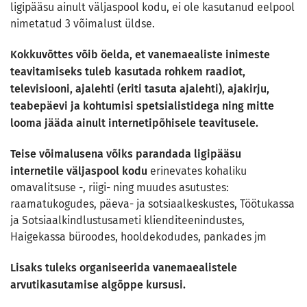
ligipääsu ainult väljaspool kodu, ei ole kasutanud eelpool
nimetatud 3 võimalust üldse.
Kokkuvõttes võib öelda, et vanemaealiste inimeste
teavitamiseks tuleb kasutada rohkem raadiot,
televisiooni, ajalehti (eriti tasuta ajalehti), ajakirju,
teabepäevi ja kohtumisi spetsialistidega ning mitte
looma jääda ainult internetipõhisele teavitusele.
Teise võimalusena võiks parandada ligipääsu
internetile väljaspool kodu
erinevates kohaliku
omavalitsuse -, riigi- ning muudes asutustes:
raamatukogudes, päeva- ja sotsiaalkeskustes, Töötukassa
ja Sotsiaalkindlustusameti klienditeenindustes,
Haigekassa büroodes, hooldekodudes, pankades jm
Lisaks tuleks organiseerida vanemaealistele
arvutikasutamise algõppe kursusi.