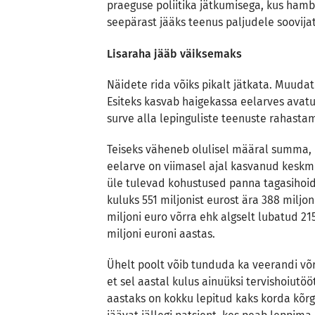
praeguse poliitika jätkumisega, kus hamb
seepärast jääks teenus paljudele soovij
Lisaraha jääb väiksemaks
Näidete rida võiks pikalt jätkata. Muud
Esiteks kasvab haigekassa eelarves avatu
surve alla lepinguliste teenuste rahastam
Teiseks väheneb olulisel määral summa, mi
eelarve on viimasel ajal kasvanud keskmis
üle tulevad kohustused panna tagasihoid
kuluks 551 miljonist eurost ära 388 miljon
miljoni euro võrra ehk algselt lubatud 21
miljoni euroni aastas.
Ühelt poolt võib tunduda ka veerandi 
et sel aastal kulus ainuüksi tervishoiutöö
aastaks on kokku lepitud kaks korda kõ