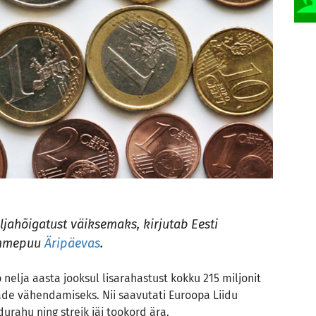
ljahõigatust väiksemaks, kirjutab Eesti
Tammepuu
Äripäevas
.
 nelja aasta jooksul lisarahastust kokku 215 miljonit
ade vähendamiseks. Nii saavutati Euroopa Liidu
urahu ning streik jäi tookord ära.