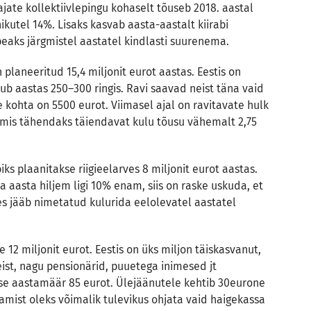
ajate kollektiivlepingu kohaselt tõuseb 2018. aastal
kutel 14%. Lisaks kasvab aasta-aastalt kiirabi
peaks järgmistel aastatel kindlasti suurenema.
n planeeritud 15,4 miljonit eurot aastas. Eestis on
ub aastas 250–300 ringis. Ravi saavad neist täna vaid
kohta on 5500 eurot. Viimasel ajal on ravitavate hulk
mis tähendaks täiendavat kulu tõusu vähemalt 2,75
ks plaanitakse riigieelarves 8 miljonit eurot aastas.
 ja aasta hiljem ligi 10% enam, siis on raske uskuda, et
s jääb nimetatud kulurida eelolevatel aastatel
12 miljonit eurot. Eestis on üks miljon täiskasvanut,
ist, nagu pensionärid, puuetega inimesed jt
ise aastamäär 85 eurot. Ülejäänutele kehtib 30eurone
etamist oleks võimalik tulevikus ohjata vaid haigekassa