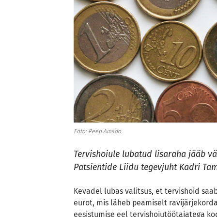
Foto: Peep Ainsoo
Tervishoiule lubatud lisaraha jääb vä
Patsientide Liidu tegevjuht Kadri 
Kevadel lubas valitsus, et tervishoid saab
eurot, mis läheb peamiselt ravijärjekord
eesistumise eel tervishoiutöötajatega kod