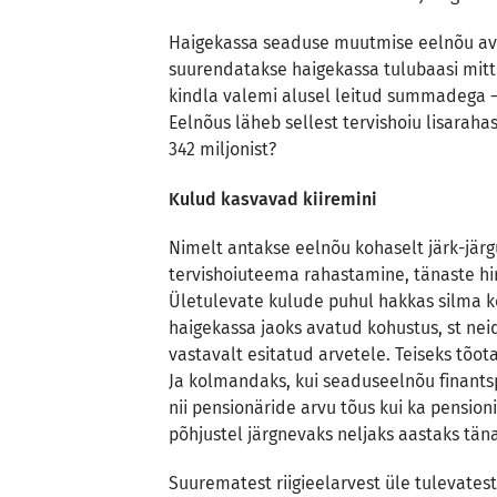
Haigekassa seaduse muutmise eelnõu ava
suurendatakse haigekassa tulubaasi mitt
kindla valemi alusel leitud summadega – 
Eelnõus läheb sellest tervishoiu lisaraha
342 miljonist?
Kulud kasvavad kiiremini
Nimelt antakse eelnõu kohaselt järk-järgu
tervishoiuteema rahastamine, tänaste hi
Ületulevate kulude puhul hakkas silma ko
haigekassa jaoks avatud kohustus, st neid
vastavalt esitatud arvetele. Teiseks tõo
Ja kolmandaks, kui seaduseelnõu finantsp
nii pensionäride arvu tõus kui ka pension
põhjustel järgnevaks neljaks aastaks tä
Suurematest riigieelarvest üle tulevatest