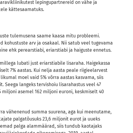
aravikliinikutest lepingupartnereid on vähe ja
atele kättesaamatuks.
atuste tulemusena saame kaasa mitu probleemi.
d kohustuste arv ja osakaal. Nii satub veel tugevama
ine ehk perearstiabi, eriarstiabi ja haiguste ennetus.
llega lubati just eriarstiabile lisaraha. Haigekassa
elt 7% aastas. Kui nelja aasta peale riigieelarvest
likumal moel vaid 5% võrra aastas kasvama, siis
it. Seega langeks tervishoiu lisarahastus veel 47
5 miljoni asemel 162 miljoni euroni, keskmiselt 40
võrra vähenenud summa suurena, aga kui meenutame,
tajate palgatõusuks 23,6 miljonit eurot ja uueks
rgemad palga alammäärad, siis tundub kaotajaks