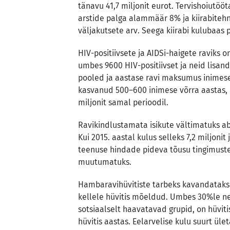
tänavu 41,7 miljonit eurot. Tervishoiutööt
arstide palga alammäär 8% ja kiirabitehni
väljakutsete arv. Seega kiirabi kulubaas 
HIV-positiivsete ja AIDSi-haigete raviks o
umbes 9600 HIV-positiivset ja neid lisand
pooled ja aastase ravi maksumus inimese 
kasvanud 500–600 inimese võrra aastas, 
miljonit samal perioodil.
Ravikindlustamata isikute vältimatuks abi
Kui 2015. aastal kulus selleks 7,2 miljonit
teenuse hindade pideva tõusu tingimuste
muutumatuks.
Hambaravihüvitiste tarbeks kavandatakse 
kellele hüvitis mõeldud. Umbes 30%le ne
sotsiaalselt haavatavad grupid, on hüvit
hüvitis aastas. Eelarvelise kulu suurt ül