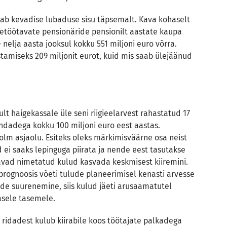
b kevadise lubaduse sisu täpsemalt. Kava kohaselt
etöötavate pensionäride pensionilt aastate kaupa
nelja aasta jooksul kokku 551 miljoni euro võrra.
stamiseks 209 miljonit eurot, kuid mis saab ülejäänud
lt haigekassale üle seni riigieelarvest rahastatud 17
ndadega kokku 100 miljoni euro eest aastas.
lm asjaolu. Esiteks oleks märkimisväärne osa neist
 ei saaks lepinguga piirata ja nende eest tasutakse
tavad nimetatud kulud kasvada keskmisest kiiremini.
rognoosis võeti tulude planeerimisel kenasti arvesse
ide suurenemine, siis kulud jäeti arusaamatutel
nasele tasemele.
 ridadest kulub kiirabile koos töötajate palkadega