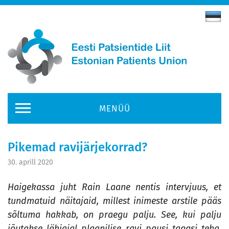
MENÜÜ
Pikemad ravijärjekorrad?
30. aprill 2020
Haigekassa juht Rain Laane nentis intervjuus, et
tundmatuid näitajaid, millest inimeste arstile pääs
sõltuma hakkab, on praegu palju. See, kui palju
jõutakse lähiajal plaanilise ravi pausi tagasi teha,