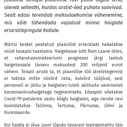
oleneb sellestki, kuidas arstid-õed puhata soovivad.
Sealt edasi terendab maksulaekumise vähenemine,
mis võib tähendada vajadust minna haiglate
eriarstilepingute kallale.
Märtsi keskel peatatud plaanilist eriarstiabi hakatakse
nüüd tasapisi taastama. Haigekasse juht Rain Laane ütles,
et rahandusministeeriumi prognoosi järgi laekub
haigekassale tänavu maksudest 200 miljonit eurot
vähem. Teisalt arvab ta, et plaanilise töö järeletegemist
ei takista mitte niivõrd raha, kuivõrd tööjõud, sest
personali ei jätku ja haiglates tuleb säilitada valmisolek
koroonaviirushaigetega tegelemiseks. Edaspidi võetakse
Covid-19-patsiente vastu kõigis haiglates, aga nende ravi
koondatakse Tallinna, Tartusse, Pärnusse, Jõhvi ja
Kuressaarde.
Kui haigla ei jõua juuni lõpuks tavaravi lepingumahtu täis