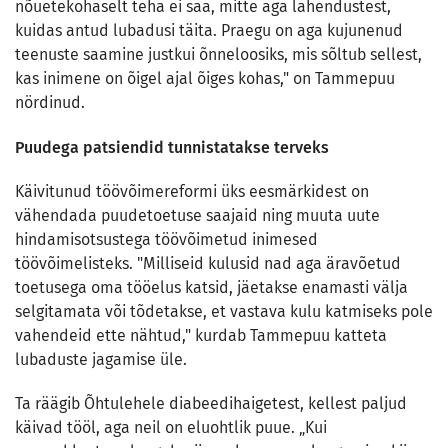
nõuetekohaselt teha ei saa, mitte aga lahendustest,
kuidas antud lubadusi täita. Praegu on aga kujunenud
teenuste saamine justkui õnneloosiks, mis sõltub sellest,
kas inimene on õigel ajal õiges kohas," on Tammepuu
nördinud.
Puudega patsiendid tunnistatakse terveks
Käivitunud töövõimereformi üks eesmärkidest on
vähendada puudetoetuse saajaid ning muuta uute
hindamisotsustega töövõimetud inimesed
töövõimelisteks. "Milliseid kulusid nad aga äravõetud
toetusega oma tööelus katsid, jäetakse enamasti välja
selgitamata või tõdetakse, et vastava kulu katmiseks pole
vahendeid ette nähtud," kurdab Tammepuu katteta
lubaduste jagamise üle.
Ta räägib Õhtulehele diabeedihaigetest, kellest paljud
käivad tööl, aga neil on eluohtlik puue. „Kui