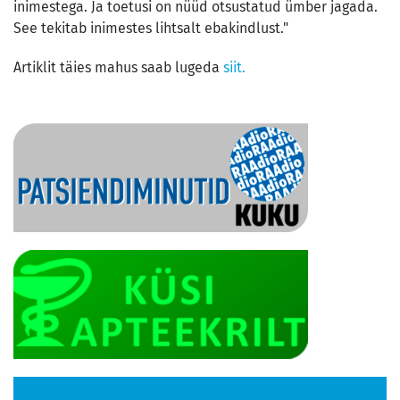
inimestega. Ja toetusi on nüüd otsustatud ümber jagada.
See tekitab inimestes lihtsalt ebakindlust."
Artiklit täies mahus saab lugeda
siit.