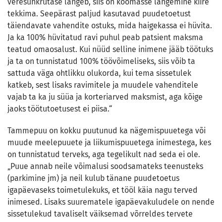
veresuhkrutase langeb, siis on koomasse langemine kiire
tekkima. Seepärast paljud kasutavad puudetoetust
täiendavate vahendite ostuks, mida haigekassa ei hüvita.
Ja ka 100% hüvitatud ravi puhul peab patsient maksma
teatud omaosalust. Kui nüüd selline inimene jääb töötuks
ja ta on tunnistatud 100% töövõimeliseks, siis võib ta
sattuda väga ohtlikku olukorda, kui tema sissetulek
katkeb, sest lisaks ravimitele ja muudele vahenditele
vajab ta ka ju süüa ja korteriarved maksmist, aga kõige
jaoks töötutoetusest ei piisa.“
Tammepuu on kokku puutunud ka nägemispuuetega või
muude meelepuuete ja liikumispuuetega inimestega, kes
on tunnistatud terveks, aga tegelikult nad seda ei ole.
„Puue annab neile võimalusi soodsamateks teenusteks
(parkimine jm) ja neil kulub tänane puudetoetus
igapäevaseks toimetulekuks, et tööl käia nagu terved
inimesed. Lisaks suurematele igapäevakuludele on nende
sissetulekud tavaliselt väiksemad võrreldes tervete