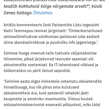
teadlik kokkuhoid kõige nõrgemate arvelt?", küsib
Denes Kattago
Õhtulehes.
Artiklis kommenteeris Eesti Patsientide Liidu tegevjuht
Kadri Tammepuu teemat järgmiselt: "Ümberkorraldused
sotsiaalkindlustuse valdkonnas paistavad juba aastaid
silma skandaalirohkuse ja puuduliku info jagamisega."
Esimese hooga meenub talle toetuste väljamaksmise
hilinemine, pikad järjekorrad teenuste saamisel või
abivahendite soetamisel. Ka IT-lahendused viibivad ja
töökorraldus on pärit läinud sajandist.
"Eelmine aasta algas inimestele ootamatu abivahendite
hinnatõusuga, kus riik piiras oma kulutused
abivahenditele ära, kuid patsiendi rahakott jäeti
kaupmehe ja ametniku meelevalda. Üldsus kuuleb
sotsiaalministeeriumist enamasti põhjustest, miks tööd