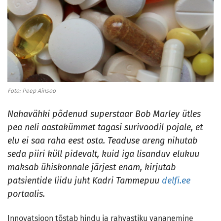
Foto: Peep Ainsoo
Nahavähki põdenud superstaar Bob Marley ütles
pea neli aastakümmet tagasi surivoodil pojale, et
elu ei saa raha eest osta. Teaduse areng nihutab
seda piiri küll pidevalt, kuid iga lisanduv elukuu
maksab ühiskonnale järjest enam, kirjutab
patsientide liidu juht Kadri Tammepuu
delfi.ee
portaalis.
Innovatsioon tõstab hindu ja rahvastiku vananemine