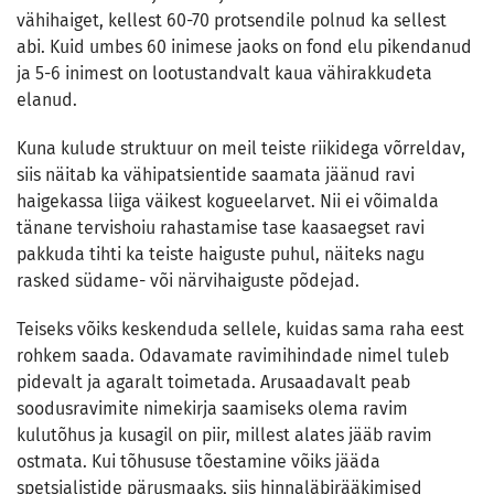
vähihaiget, kellest 60-70 protsendile polnud ka sellest
abi. Kuid umbes 60 inimese jaoks on fond elu pikendanud
ja 5-6 inimest on lootustandvalt kaua vähirakkudeta
elanud.
Kuna kulude struktuur on meil teiste riikidega võrreldav,
siis näitab ka vähipatsientide saamata jäänud ravi
haigekassa liiga väikest kogueelarvet. Nii ei võimalda
tänane tervishoiu rahastamise tase kaasaegset ravi
pakkuda tihti ka teiste haiguste puhul, näiteks nagu
rasked südame- või närvihaiguste põdejad.
Teiseks võiks keskenduda sellele, kuidas sama raha eest
rohkem saada. Odavamate ravimihindade nimel tuleb
pidevalt ja agaralt toimetada. Arusaadavalt peab
soodusravimite nimekirja saamiseks olema ravim
kulutõhus ja kusagil on piir, millest alates jääb ravim
ostmata. Kui tõhususe tõestamine võiks jääda
spetsialistide pärusmaaks, siis hinnaläbirääkimised