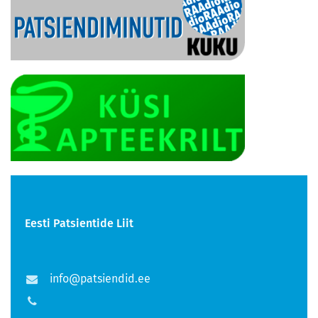
Eesti Patsientide Liit
info@patsiendid.ee