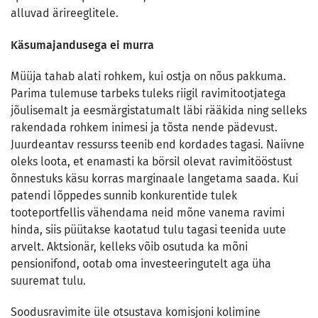
alluvad ärireeglitele.
Käsumajandusega ei murra
Müüja tahab alati rohkem, kui ostja on nõus pakkuma.
Parima tulemuse tarbeks tuleks riigil ravimitootjatega
jõulisemalt ja eesmärgistatumalt läbi rääkida ning selleks
rakendada rohkem inimesi ja tõsta nende pädevust.
Juurdeantav ressurss teenib end kordades tagasi. Naiivne
oleks loota, et enamasti ka börsil olevat ravimitööstust
õnnestuks käsu korras marginaale langetama saada. Kui
patendi lõppedes sunnib konkurentide tulek
tooteportfellis vähendama neid mõne vanema ravimi
hinda, siis püütakse kaotatud tulu tagasi teenida uute
arvelt. Aktsionär, kelleks võib osutuda ka mõni
pensionifond, ootab oma investeeringutelt aga üha
suuremat tulu.
Soodusravimite üle otsustava komisjoni kolimine