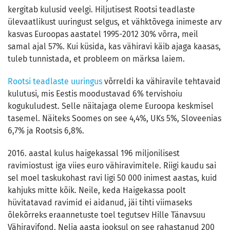
kergitab kulusid veelgi. Hiljutisest Rootsi teadlaste
ülevaatlikust uuringust selgus, et vähktõvega inimeste arv
kasvas Euroopas aastatel 1995-2012 30% võrra, meil
samal ajal 57%. Kui küsida, kas vähiravi käib ajaga kaasas,
tuleb tunnistada, et probleem on märksa laiem.
Rootsi teadlaste uuringus
võrreldi ka vähiravile tehtavaid
kulutusi, mis Eestis moodustavad 6% tervishoiu
kogukuludest. Selle näitajaga oleme Euroopa keskmisel
tasemel. Näiteks Soomes on see 4,4%, UKs 5%, Sloveenias
6,7% ja Rootsis 6,8%.
2016. aastal kulus haigekassal 196 miljonilisest
ravimiostust iga viies euro vähiravimitele. Riigi kaudu sai
sel moel taskukohast ravi ligi 50 000 inimest aastas, kuid
kahjuks mitte kõik. Neile, keda Haigekassa poolt
hüvitatavad ravimid ei aidanud, jäi tihti viimaseks
õlekõrreks eraannetuste toel tegutsev Hille Tänavsuu
Vähiravifond. Nelja aasta jooksul on see rahastanud 200