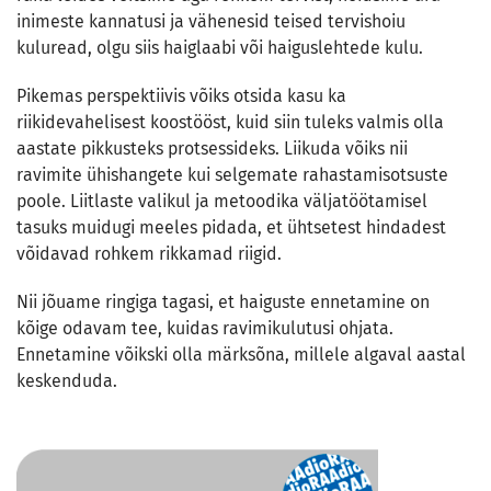
inimeste kannatusi ja vähenesid teised tervishoiu
kuluread, olgu siis haiglaabi või haiguslehtede kulu.
Pikemas perspektiivis võiks otsida kasu ka
riikidevahelisest koostööst, kuid siin tuleks valmis olla
aastate pikkusteks protsessideks. Liikuda võiks nii
ravimite ühishangete kui selgemate rahastamisotsuste
poole. Liitlaste valikul ja metoodika väljatöötamisel
tasuks muidugi meeles pidada, et ühtsetest hindadest
võidavad rohkem rikkamad riigid.
Nii jõuame ringiga tagasi, et haiguste ennetamine on
kõige odavam tee, kuidas ravimikulutusi ohjata.
Ennetamine võikski olla märksõna, millele algaval aastal
keskenduda.