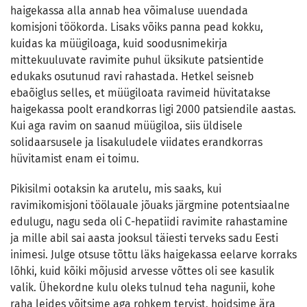
haigekassa alla annab hea võimaluse uuendada
komisjoni töökorda. Lisaks võiks panna pead kokku,
kuidas ka müügiloaga, kuid soodusnimekirja
mittekuuluvate ravimite puhul üksikute patsientide
edukaks osutunud ravi rahastada. Hetkel seisneb
ebaõiglus selles, et müügiloata ravimeid hüvitatakse
haigekassa poolt erandkorras ligi 2000 patsiendile aastas.
Kui aga ravim on saanud müügiloa, siis üldisele
solidaarsusele ja lisakuludele viidates erandkorras
hüvitamist enam ei toimu.
Pikisilmi ootaksin ka arutelu, mis saaks, kui
ravimikomisjoni töölauale jõuaks järgmine potentsiaalne
edulugu, nagu seda oli C-hepatiidi ravimite rahastamine
ja mille abil sai aasta jooksul täiesti terveks sadu Eesti
inimesi. Julge otsuse tõttu läks haigekassa eelarve korraks
lõhki, kuid kõiki mõjusid arvesse võttes oli see kasulik
valik. Ühekordne kulu oleks tulnud teha nagunii, kohe
raha leides võitsime aga rohkem tervist, hoidsime ära