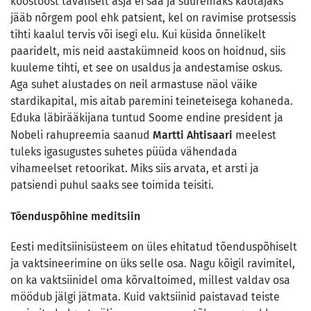
koostööst tavaliselt asja ei saa ja suuremaks kaotajaks
jääb nõrgem pool ehk patsient, kel on ravimise protsessis
tihti kaalul tervis või isegi elu. Kui küsida õnnelikelt
paaridelt, mis neid aastakümneid koos on hoidnud, siis
kuuleme tihti, et see on usaldus ja andestamise oskus.
Aga suhet alustades on neil armastuse näol väike
stardikapital, mis aitab paremini teineteisega kohaneda.
Eduka läbirääkijana tuntud Soome endine president ja
Martti Ahtisaari
Nobeli rahupreemia saanud
meelest
tuleks igasugustes suhetes püüda vähendada
vihameelset retoorikat. Miks siis arvata, et arsti ja
patsiendi puhul saaks see toimida teisiti.
Tõenduspõhine meditsiin
Eesti meditsiinisüsteem on üles ehitatud tõenduspõhiselt
ja vaktsineerimine on üks selle osa. Nagu kõigil ravimitel,
on ka vaktsiinidel oma kõrvaltoimed, millest valdav osa
möödub jälgi jätmata. Kuid vaktsiinid paistavad teiste