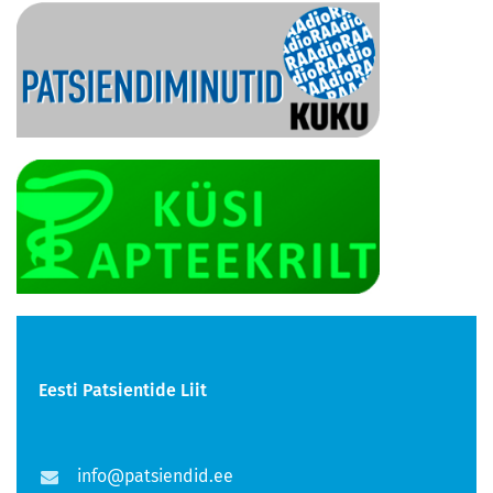
Eesti Patsientide Liit
info@patsiendid.ee