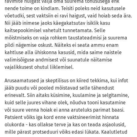
ravimite hulgast välja oma suurema tõhususega ehk
nende toime on kindlam. Teisiti poleks neid kasutusele
võetudki, sest vaktsiin ei ravi haigust, vaid hoiab seda ära.
Nii jääb inimese jaoks käegakatsutav isiklik kasu
kaitsepookimisel vahetult tunnetamata. Selle
mõistmiseks on vaja rohkem taustateadmisi ja suurema
pildi nägemise oskust. Näiteks ei seata ammu enam
kahtluse alla ühiskonna kasusid, mida saime naistele
valimisõiguse andmisest või suunatule näitamise
vajalikkusest ohutul liiklemisel.
Arusaamatused ja skeptilisus on kiired tekkima, kui infot
jääb puudu või pooled mõistavad selle tähendust
erinevalt. Siin aitaks küsimine, kuulamine ja selgitamine,
kuid selle juures vihane olek, nõudva tooni kasutamine
või suure venna hoiak ei anna aruteluks parimat baasi.
Patsient võiks iga kord enne vaktsineerimist hinnata
olukorda - kas ollakse terve ja kas on teada asjaolusid,
mille pärast protseduuri võiks edasi lükata. Kaalutletud