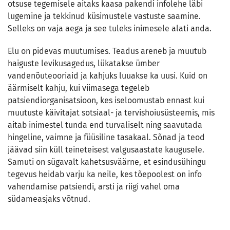
otsuse tegemisele aitaks kaasa pakendi infolehe läbi
lugemine ja tekkinud küsimustele vastuste saamine.
Selleks on vaja aega ja see tuleks inimesele alati anda.
Elu on pidevas muutumises. Teadus areneb ja muutub
haiguste levikusagedus, lükatakse ümber
vandenõuteooriaid ja kahjuks luuakse ka uusi. Kuid on
äärmiselt kahju, kui viimasega tegeleb
patsiendiorganisatsioon, kes iseloomustab ennast kui
muutuste käivitajat sotsiaal- ja tervishoiusüsteemis, mis
aitab inimestel tunda end turvaliselt ning saavutada
hingeline, vaimne ja füüsiline tasakaal. Sõnad ja teod
jäävad siin küll teineteisest valgusaastate kaugusele.
Samuti on sügavalt kahetsusväärne, et esindusühingu
tegevus heidab varju ka neile, kes tõepoolest on info
vahendamise patsiendi, arsti ja riigi vahel oma
südameasjaks võtnud.