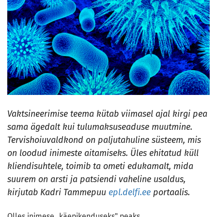
Vaktsineerimise teema kütab viimasel ajal kirgi pea
sama ägedalt kui tulumaksuseaduse muutmine.
Tervishoiuvaldkond on paljutahuline süsteem, mis
on loodud inimeste aitamiseks. Üles ehitatud küll
kliendisuhtele, toimib ta ometi edukamalt, mida
suurem on arsti ja patsiendi vaheline usaldus,
kirjutab Kadri Tammepuu
epl.delfi.ee
portaalis.
Olles inimese „käepikenduseks" peaks