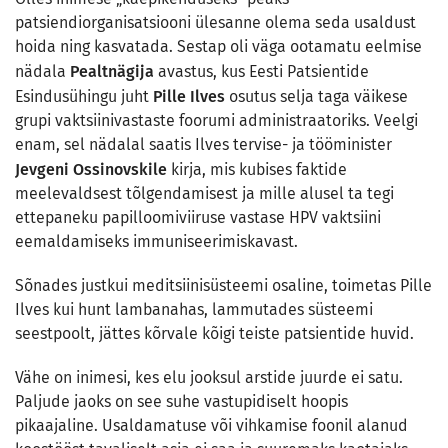
patsiendiorganisatsiooni ülesanne olema seda usaldust
hoida ning kasvatada. Sestap oli väga ootamatu eelmise
Pealtnägija
nädala
avastus, kus Eesti Patsientide
Pille Ilves
Esindusühingu juht
osutus selja taga väikese
grupi vaktsiinivastaste foorumi administraatoriks. Veelgi
enam, sel nädalal saatis Ilves tervise- ja tööminister
Jevgeni Ossinovskile
kirja, mis kubises faktide
meelevaldsest tõlgendamisest ja mille alusel ta tegi
ettepaneku papilloomiviiruse vastase HPV vaktsiini
eemaldamiseks immuniseerimiskavast.
Sõnades justkui meditsiinisüsteemi osaline, toimetas Pille
Ilves kui hunt lambanahas, lammutades süsteemi
seestpoolt, jättes kõrvale kõigi teiste patsientide huvid.
Vähe on inimesi, kes elu jooksul arstide juurde ei satu.
Paljude jaoks on see suhe vastupidiselt hoopis
pikaajaline. Usaldamatuse või vihkamise foonil alanud