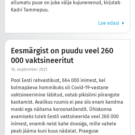
allumatu puue on juba välja kujunenenud, kirjutab
Kadri Tammepuu.
Loe edasi
Eesmärgist on puudu veel 260
000 vaktsineeritut
16. september 2021
Pool Eesti rahvastikust, 664 000 inimest, kel
kolmapäeva hommikuks oli Covid-19-vastane
vaktsineerimine läbitud, ootab pikisilmi piirangute
kaotamist. Avalikus ruumis ei pea siis enam kandma
maski ega näitama koroonatõendit. Ühiskonna
avamiseks tuleb Eestil vaktsineerida veel 260 000
inimest, enamik neist kahe doosiga, mille vahele
peab jääma kuni kuus nädalat. Praeguse