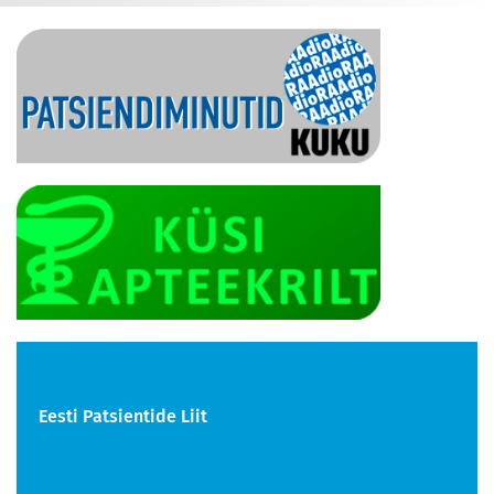
Eesti Patsientide Liit